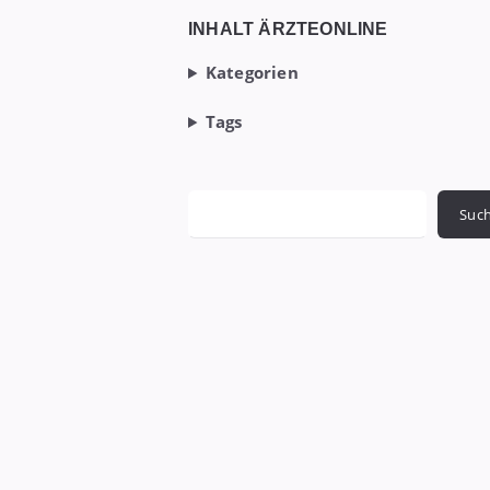
Widgets
INHALT ÄRZTEONLINE
Kategorien
Tags
Suchen
Suc