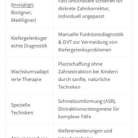
Fast unsichtbare Schienen für
(
Invisalign
,
diskrete Zahnkorrektur,
Bioligner,
individuell angepasst
Mediligner)
Manuelle Funktionsdiagnostik
Kiefergelenksger
& DVT zur Vermeidung von
echte Diagnostik
Kiefergelenksproblemen
Platzschaffung ohne
Wachstumsadapt
Zahnextraktion bei Kindern
ierte Therapie
durch sanfte, natürliche
Techniken
Schmelzumformung (ASR),
Spezielle
Distraktionsosteogenese für
Techniken
komplexe Fälle
Kiefererweiterungen und