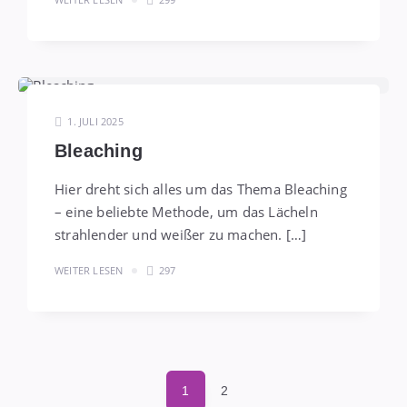
1. JULI 2025
Bleaching
Hier dreht sich alles um das Thema Bleaching
– eine beliebte Methode, um das Lächeln
strahlender und weißer zu machen. […]
WEITER LESEN
297
Seitennummerierung
1
2