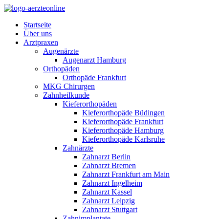
ÄrzteOnline
Startseite
Über uns
Arztpraxen
Augenärzte
Augenarzt Hamburg
Orthopäden
Orthopäde Frankfurt
MKG Chirurgen
Zahnheilkunde
Kieferorthopäden
Kieferorthopäde Büdingen
Kieferorthopäde Frankfurt
Kieferorthopäde Hamburg
Kieferorthopäde Karlsruhe
Zahnärzte
Zahnarzt Berlin
Zahnarzt Bremen
Zahnarzt Frankfurt am Main
Zahnarzt Ingelheim
Zahnarzt Kassel
Zahnarzt Leipzig
Zahnarzt Stuttgart
Zahnimplantate