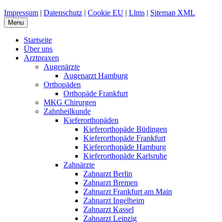
Impressum
|
Datenschutz
|
Cookie EU
|
Llms
|
Sitemap XML
Menu
Startseite
Über uns
Arztpraxen
Augenärzte
Augenarzt Hamburg
Orthopäden
Orthopäde Frankfurt
MKG Chirurgen
Zahnheilkunde
Kieferorthopäden
Kieferorthopäde Büdingen
Kieferorthopäde Frankfurt
Kieferorthopäde Hamburg
Kieferorthopäde Karlsruhe
Zahnärzte
Zahnarzt Berlin
Zahnarzt Bremen
Zahnarzt Frankfurt am Main
Zahnarzt Ingelheim
Zahnarzt Kassel
Zahnarzt Leipzig