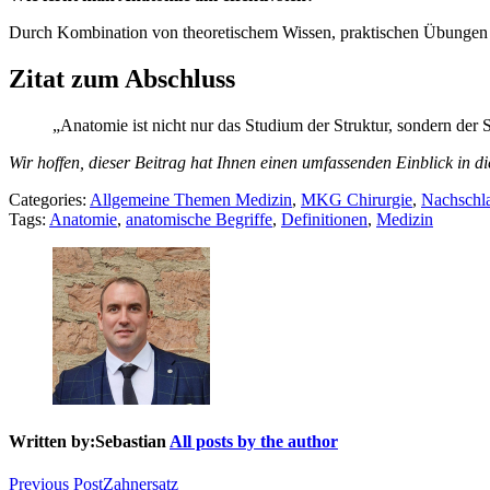
Durch Kombination von theoretischem Wissen, praktischen Übungen u
Zitat zum Abschluss
„Anatomie ist nicht nur das Studium der Struktur, sondern der
Wir hoffen, dieser Beitrag hat Ihnen einen umfassenden Einblick in 
Categories:
Allgemeine Themen Medizin
,
MKG Chirurgie
,
Nachschl
Tags:
Anatomie
,
anatomische Begriffe
,
Definitionen
,
Medizin
Written by:
Sebastian
All posts by the author
Beitragsnavigation
Previous Post
Zahnersatz