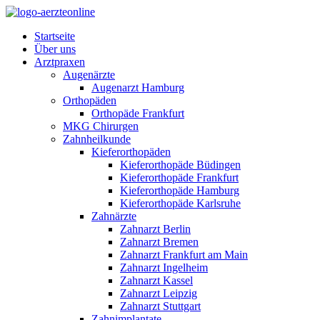
Startseite
Über uns
Arztpraxen
Augenärzte
Augenarzt Hamburg
Orthopäden
Orthopäde Frankfurt
MKG Chirurgen
Zahnheilkunde
Kieferorthopäden
Kieferorthopäde Büdingen
Kieferorthopäde Frankfurt
Kieferorthopäde Hamburg
Kieferorthopäde Karlsruhe
Zahnärzte
Zahnarzt Berlin
Zahnarzt Bremen
Zahnarzt Frankfurt am Main
Zahnarzt Ingelheim
Zahnarzt Kassel
Zahnarzt Leipzig
Zahnarzt Stuttgart
Zahnimplantate