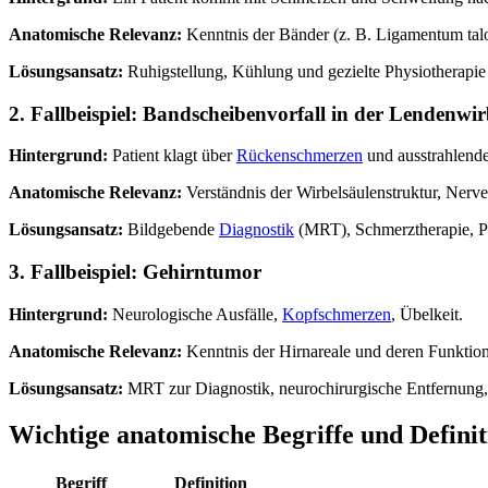
Anatomische Relevanz:
Kenntnis der Bänder (z. B. Ligamentum talof
Lösungsansatz:
Ruhigstellung, Kühlung und gezielte Physiotherapie 
2. Fallbeispiel: Bandscheibenvorfall in der Lendenwir
Hintergrund:
Patient klagt über
Rückenschmerzen
und ausstrahlend
Anatomische Relevanz:
Verständnis der Wirbelsäulenstruktur, Ner
Lösungsansatz:
Bildgebende
Diagnostik
(MRT), Schmerztherapie, P
3. Fallbeispiel: Gehirntumor
Hintergrund:
Neurologische Ausfälle,
Kopfschmerzen
, Übelkeit.
Anatomische Relevanz:
Kenntnis der Hirnareale und deren Funktio
Lösungsansatz:
MRT zur Diagnostik, neurochirurgische Entfernung, 
Wichtige anatomische Begriffe und Defini
Begriff
Definition